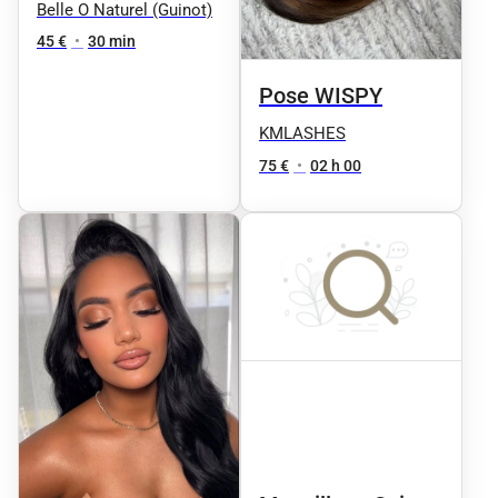
Belle O Naturel (Guinot)
45 €
•
30 min
Pose WISPY
KMLASHES
75 €
•
02 h 00