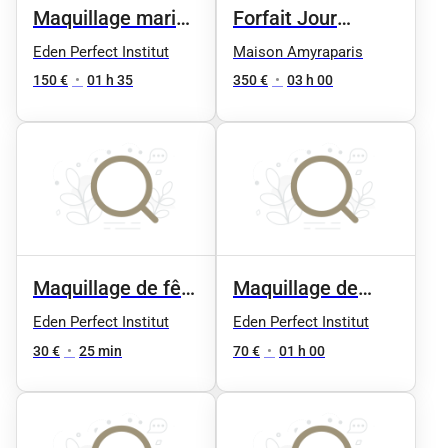
Maquillage mariée
Forfait Jour
(jour J)
Mariage ( coiffure
Eden Perfect Institut
Maison Amyraparis
+ maquillage) + 1
150 €
•
01 h 35
350 €
•
03 h 00
essai coiffure et
maquillage
Maquillage de fête
Maquillage de
- retouche
soirée naturel
Eden Perfect Institut
Eden Perfect Institut
30 €
•
25 min
70 €
•
01 h 00