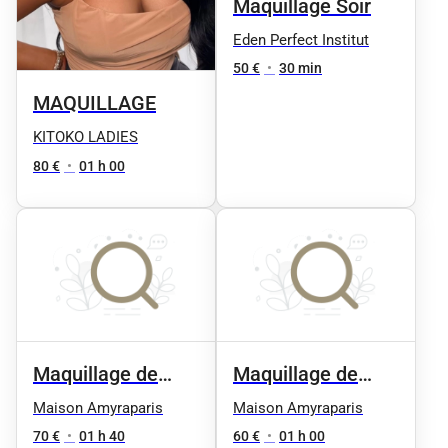
Maquillage Soir
Eden Perfect Institut
50 €
•
30 min
MAQUILLAGE
KITOKO LADIES
80 €
•
01 h 00
Maquillage de
Maquillage de
soirée
Jour
Maison Amyraparis
Maison Amyraparis
70 €
•
01 h 40
60 €
•
01 h 00