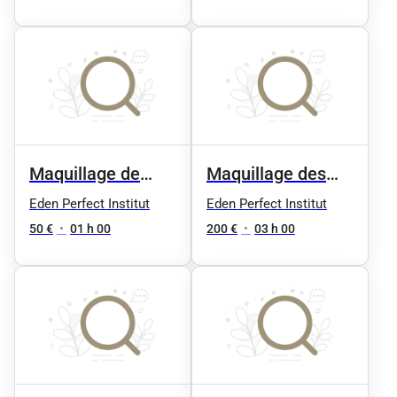
Maquillage de
Maquillage des
mariée (essai )
mariées à
Eden Perfect Institut
Eden Perfect Institut
domicile
50 €
•
01 h 00
200 €
•
03 h 00