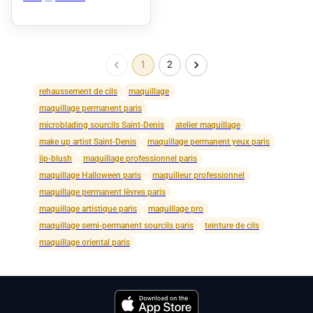
1
2
rehaussement de cils
maquillage
maquillage permanent paris
microblading sourcils Saint-Denis
atelier maquillage
make up artist Saint-Denis
maquillage permanent yeux paris
lip-blush
maquillage professionnel paris
maquillage Halloween paris
maquilleur professionnel
maquillage permanent lèvres paris
maquillage artistique paris
maquillage pro
maquillage semi-permanent sourcils paris
teinture de cils
maquillage oriental paris