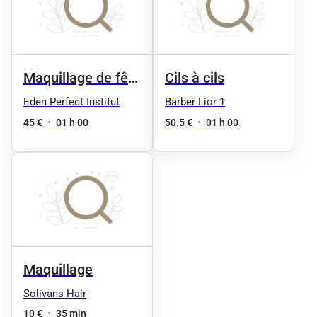
Maquillage de fête
Cils à cils
- flash
Eden Perfect Institut
Barber Lior 1
45 €
•
01 h 00
50.5 €
•
01 h 00
Maquillage
Solivans Hair
10 €
•
35 min