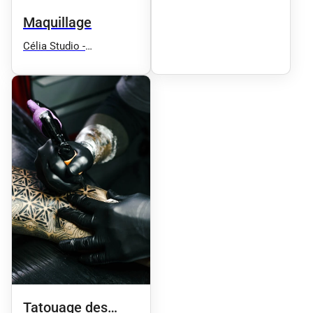
Maquillage semi
permanent sourcils et
Maquillage
microblading
Célia Studio -
Maquillage semi
permanent sourcils et
microblading
Tatouage des