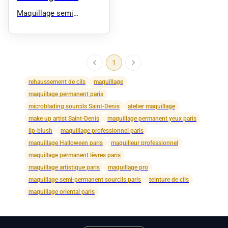
sourcils
Maquillage semi
permanent Corinne
Martinez Ego
1
rehaussement de cils
maquillage
maquillage permanent paris
microblading sourcils Saint-Denis
atelier maquillage
make up artist Saint-Denis
maquillage permanent yeux paris
lip-blush
maquillage professionnel paris
maquillage Halloween paris
maquilleur professionnel
maquillage permanent lèvres paris
maquillage artistique paris
maquillage pro
maquillage semi-permanent sourcils paris
teinture de cils
maquillage oriental paris