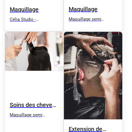
Maquillage
Maquillage
Maquillage semi
Célia Studio -
permanent Corinne
Maquillage semi
Martinez Ego
permanent sourcils et
microblading
Soins des cheveux
et spa
Maquillage semi
permanent Corinne
Martinez Ego
Extension de