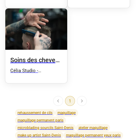
permanent Corinne
Martinez Ego
Soins des cheveux
et spa
Célia Studio -
Maquillage semi
permanent sourcils et
microblading
1
rehaussement de cils
maquillage
maquillage permanent paris
microblading sourcils Saint-Denis
atelier maquillage
make up artist Saint-Denis
maquillage permanent yeux paris