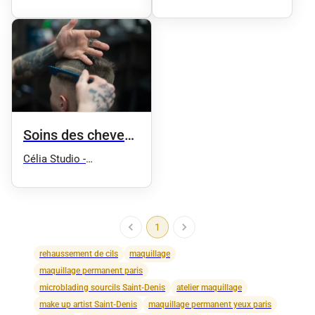
permanent Corinne
Martinez Ego
Soins des cheveux
et spa
Célia Studio -
Maquillage semi
permanent sourcils et
microblading
1
rehaussement de cils
maquillage
maquillage permanent paris
microblading sourcils Saint-Denis
atelier maquillage
make up artist Saint-Denis
maquillage permanent yeux paris