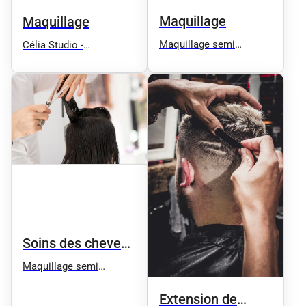
Maquillage
Maquillage
Maquillage semi
Célia Studio -
permanent Corinne
Maquillage semi
Martinez Ego
permanent sourcils et
microblading
Soins des cheveux
et spa
Maquillage semi
permanent Corinne
Martinez Ego
Extension de