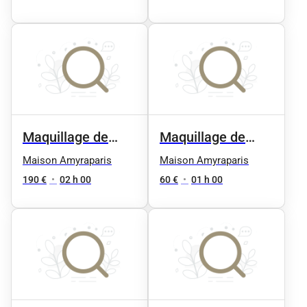
Maquillage de
Maquillage de
Mariee
Jour
Maison Amyraparis
Maison Amyraparis
190 €
•
02 h 00
60 €
•
01 h 00