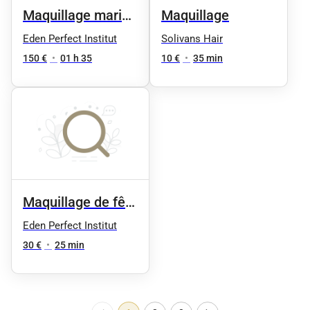
Maquillage mariée
Maquillage
(jour J)
Eden Perfect Institut
Solivans Hair
150 €
•
01 h 35
10 €
•
35 min
Maquillage de fête
- retouche
Eden Perfect Institut
30 €
•
25 min