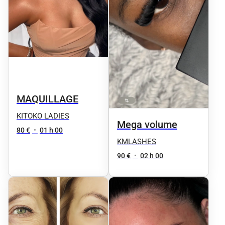
MAQUILLAGE
KITOKO LADIES
Mega volume
80 €
•
01 h 00
KMLASHES
90 €
•
02 h 00