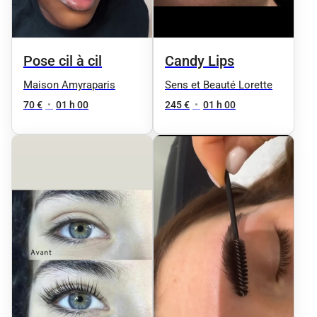
Pose cil à cil
Candy Lips
Maison Amyraparis
Sens et Beauté Lorette
70 €
•
01 h 00
245 €
•
01 h 00