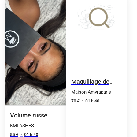
Maquillage de
soirée
Maison Amyraparis
70 €
•
01 h 40
Volume russe
intense
KMLASHES
85 €
•
01 h 40