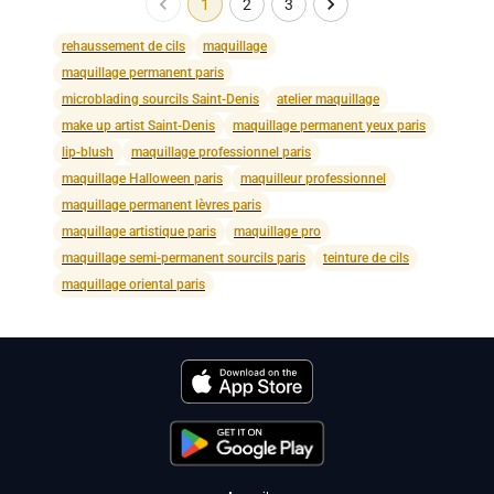
1
2
3
rehaussement de cils
maquillage
maquillage permanent paris
microblading sourcils Saint-Denis
atelier maquillage
make up artist Saint-Denis
maquillage permanent yeux paris
lip-blush
maquillage professionnel paris
maquillage Halloween paris
maquilleur professionnel
maquillage permanent lèvres paris
maquillage artistique paris
maquillage pro
maquillage semi-permanent sourcils paris
teinture de cils
maquillage oriental paris