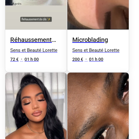
Réhaussement
Microblading
des cils + Teinture
Sens et Beauté Lorette
Sens et Beauté Lorette
offerte
72 €
•
01 h 00
200 €
•
01 h 00