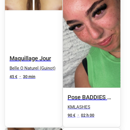
Maquillage Jour
Belle O Naturel (Guinot)
45 €
•
30 min
Pose BADDIES 🪽
🫦19-25mm XXL
KMLASHES
90 €
•
02 h 00