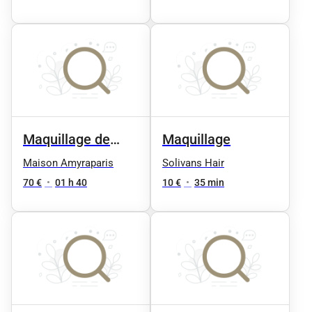
Maquillage de
Maquillage
soirée
Maison Amyraparis
Solivans Hair
70 €
•
01 h 40
10 €
•
35 min