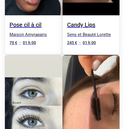
Pose cil à cil
Candy Lips
Maison Amyraparis
Sens et Beauté Lorette
70 €
•
01 h 00
245 €
•
01 h 00