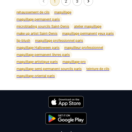
1
2
3
rehaussement de cils
maquillage
maquillage permanent paris
microblading sourcils Saint-Denis
atelier maquillage
make up artist Saint-Denis
maquillage permanent yeux paris
lip-blush
maquillage professionnel paris
maquillage Halloween paris
maquilleur professionnel
maquillage permanent lèvres paris
maquillage artistique paris
maquillage pro
maquillage semi-permanent sourcils paris
teinture de cils
maquillage oriental paris