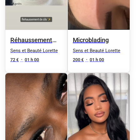
Réhaussement
Microblading
des cils + Teinture
Sens et Beauté Lorette
Sens et Beauté Lorette
offerte
72 €
•
01 h 00
200 €
•
01 h 00