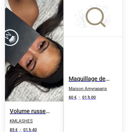
Maquillage de
Jour
Maison Amyraparis
60 €
•
01 h 00
Volume russe
intense
KMLASHES
85 €
•
01 h 40