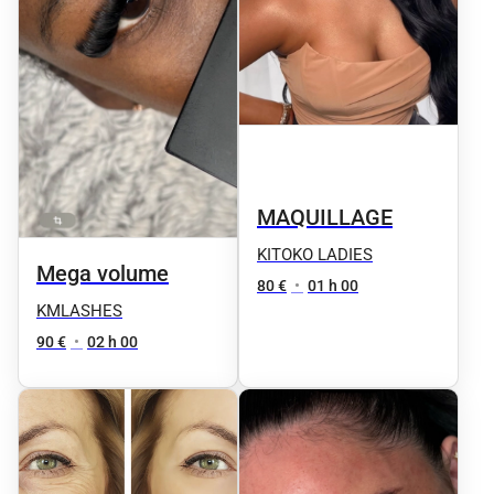
MAQUILLAGE
KITOKO LADIES
Mega volume
80 €
•
01 h 00
KMLASHES
90 €
•
02 h 00