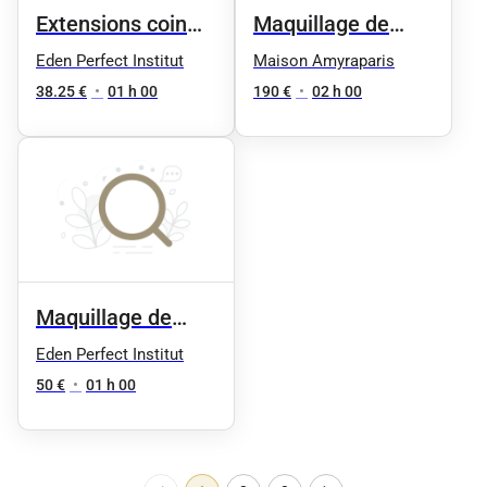
Extensions coin
Maquillage de
externe
Mariee
Eden Perfect Institut
Maison Amyraparis
38.25 €
•
01 h 00
190 €
•
02 h 00
Maquillage de
mariée (essai )
Eden Perfect Institut
50 €
•
01 h 00