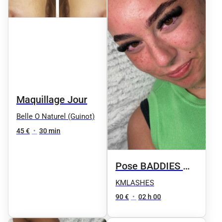
Maquillage Jour
Belle O Naturel (Guinot)
45 €
•
30 min
Pose BADDIES 🪽
🫦19-25mm XXL
KMLASHES
90 €
•
02 h 00