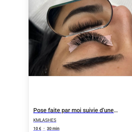
Pose faite par moi suivie d’une
dépose
KMLASHES
10 €
•
30 min