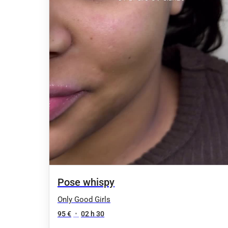
Pose whispy
Only Good Girls
95 €
•
02 h 30