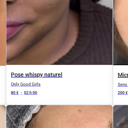
Pose whispy naturel
Mic
Only Good Girls
Sens 
80 €
•
02 h 00
200 €