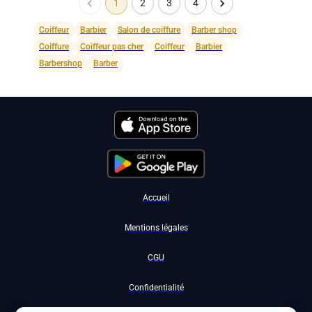
1
2
3
4
Coiffeur
Barbier
Salon de coiffure
Barber shop
Coiffure
Coiffeur pas cher
Coiffeur
Barbier
Barbershop
Barber
Accueil
Mentions légales
CGU
Confidentialité