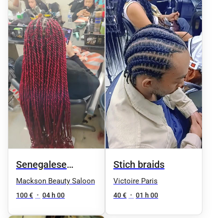
Senegalese
Stich braids
Twists (Taille
Mackson Beauty Saloon
Victoire Paris
Moyenne /
100 €
•
04 h 00
40 €
•
01 h 00
Longue)