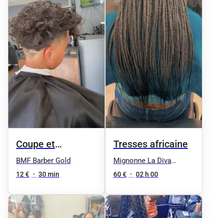
Coupe et
Tresses africaine
shampoing
BMF Barber Gold
Mignonne La Diva
Coiffure
(Enfant)
12 €
•
30 min
60 €
•
02 h 00