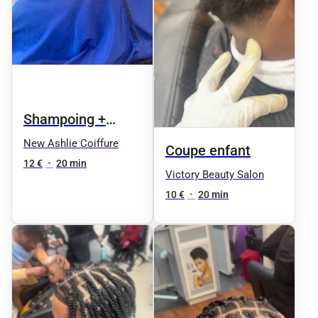
Shampoing +
coupe
New Ashlie Coiffure
Coupe enfant
12 €
•
20 min
Victory Beauty Salon
10 €
•
20 min