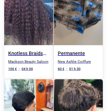
Knotless Braids
Permanente
(tresses sans
Mackson Beauty Saloon
New Ashlie Coiffure
nœuds)
100 €
•
04 h 00
60 €
•
01 h 30