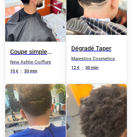
Dégradé Taper
Coupe simple
Majestics Cosmetics
taper
New Ashlie Coiffure
12 €
•
30 min
10 €
•
30 min