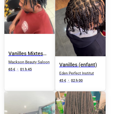
Vanilles Mixtes
(Plaquées &
Mackson Beauty Saloon
Vanilles (enfant)
Libres)
65 €
•
01 h 45
Eden Perfect Institut
45 €
•
02 h 00