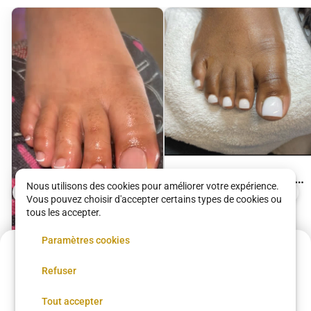
FORMULE Soins des
Nous utilisons des cookies pour améliorer votre expérience.
pieds + vsp
Vous pouvez choisir d'accepter certains types de cookies ou
Ina Nails
tous les accepter.
41 €
•
01 h 30
Paramètres cookies
6 €
Refuser
Annulation possible
FORMULE Soin des
Réserver
Tout accepter