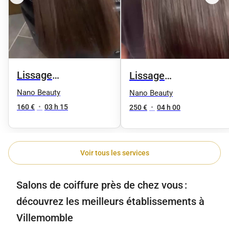
Lissage
Lissage
bresilien/Indien/Tanin/proteine
brésilien/indien/tanin
Nano Beauty
Nano Beauty
cheveux longs(
cheveux tres long
160 €
•
03 h 15
250 €
•
04 h 00
jusqu'au omoplate)
(hanches)
Voir tous les services
Salons de coiffure près de chez vous :
découvrez les meilleurs établissements à
Villemomble