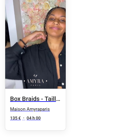
Box Braids - Taille
4 / milieu du dos
Maison Amyraparis
135 €
•
04 h 00