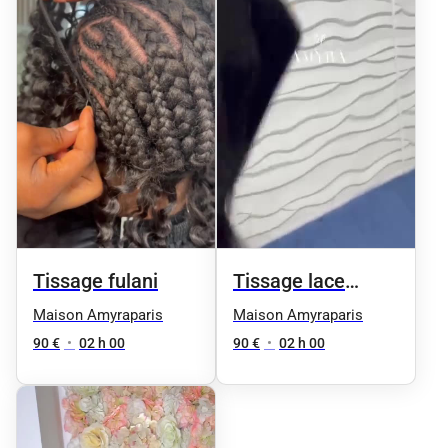
Tissage fulani
Tissage lace
mèche et lace
Maison Amyraparis
Maison Amyraparis
provenant de chez
90 €
•
02 h 00
90 €
•
02 h 00
amyra paris