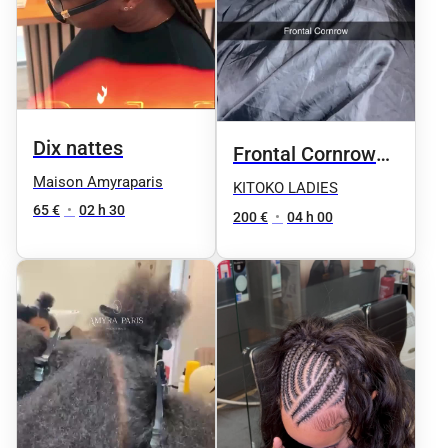
Dix nattes
Frontal Cornrow
Maison Amyraparis
Freestyle
KITOKO LADIES
65 €
•
02 h 30
200 €
•
04 h 00