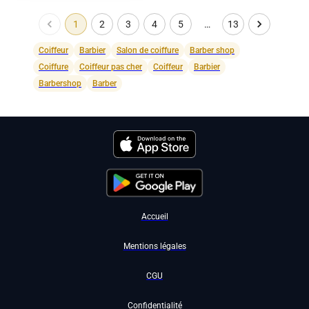
1
2
3
4
5
…
13
Coiffeur
Barbier
Salon de coiffure
Barber shop
Coiffure
Coiffeur pas cher
Coiffeur
Barbier
Barbershop
Barber
Accueil
Mentions légales
CGU
Confidentialité