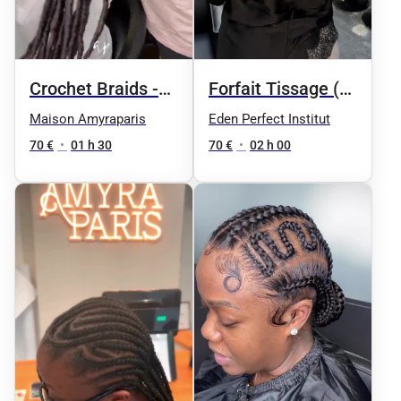
Crochet Braids -
Forfait Tissage (
Pose méthode
Coupe )
Maison Amyraparis
Eden Perfect Institut
First Line
70 €
•
01 h 30
70 €
•
02 h 00