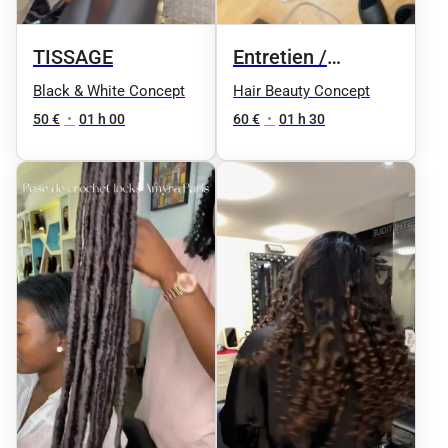
TISSAGE
Entretien /
Retwist des locks
Black & White Concept
Hair Beauty Concept
50 €
•
01 h 00
60 €
•
01 h 30