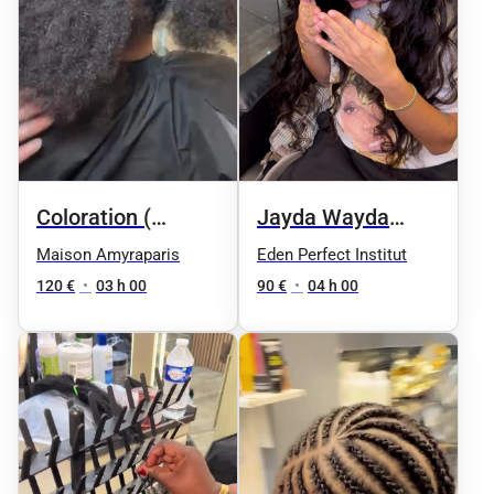
Coloration (
Jayda Wayda
cheveux afro ) +
Braids
Maison Amyraparis
Eden Perfect Institut
Soin + Coiffage
120 €
•
03 h 00
90 €
•
04 h 00