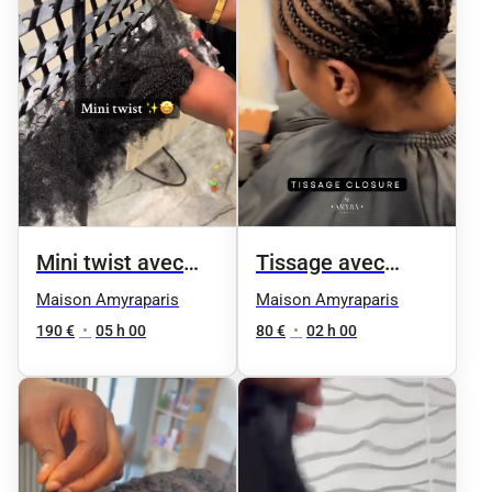
Mini twist avec
Tissage avec
mèche
Closure
Maison Amyraparis
Maison Amyraparis
synthetique inclus
190 €
•
05 h 00
80 €
•
02 h 00
14 pouce