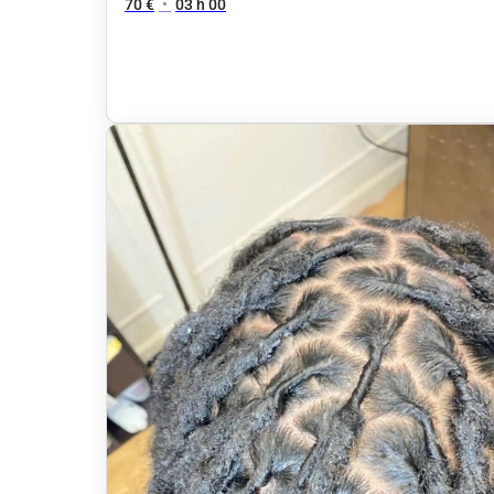
70 €
•
03 h 00