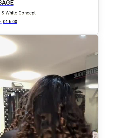
SAGE
 & White Concept
•
01 h 00