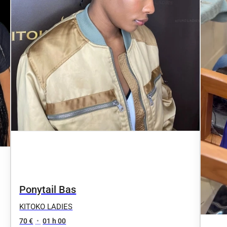
Ponytail Bas
KITOKO LADIES
70 €
•
01 h 00