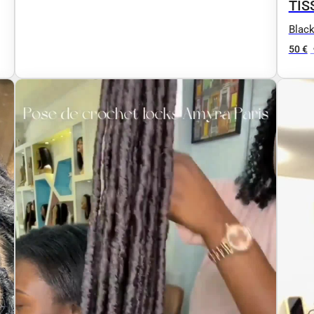
TIS
Black
50 €