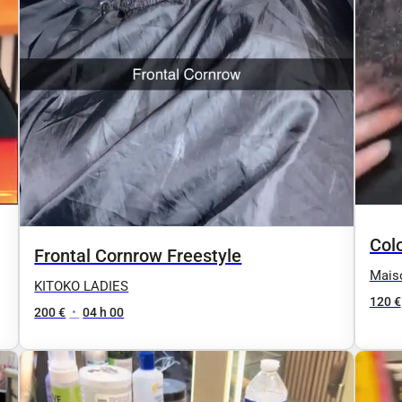
Colo
Frontal Cornrow Freestyle
Coi
Mais
KITOKO LADIES
120 €
200 €
•
04 h 00