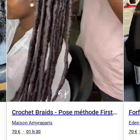
Crochet Braids - Pose méthode First
Forf
Line
Maison Amyraparis
Eden 
70 €
•
01 h 30
70 €