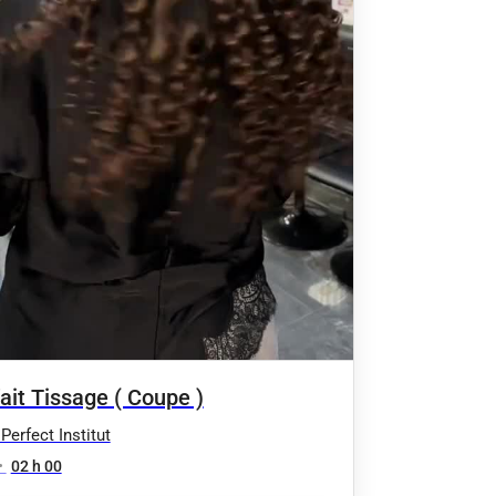
ait Tissage ( Coupe )
Perfect Institut
•
02 h 00