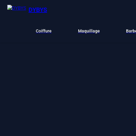
DYBYS
Coiffure
Maquillage
Barb