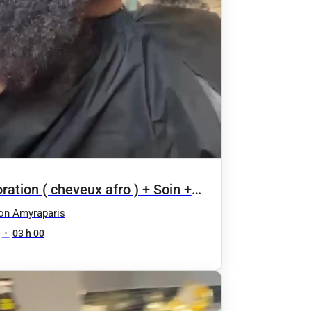
ration ( cheveux afro ) + Soin +
ffage
on Amyraparis
•
03 h 00