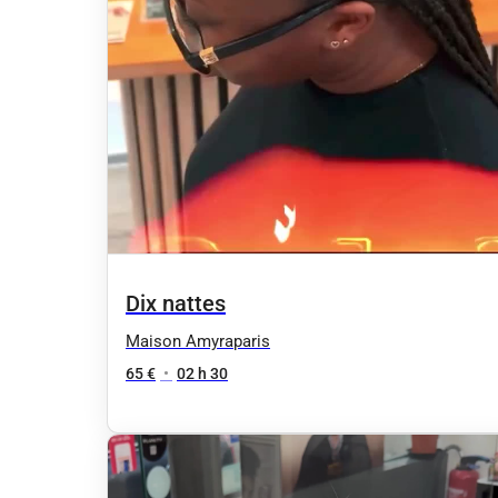
Dix nattes
Maison Amyraparis
65 €
•
02 h 30