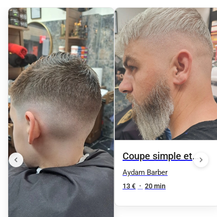
Coupe simple et
dégradé
Aydam Barber
13 €
•
20 min