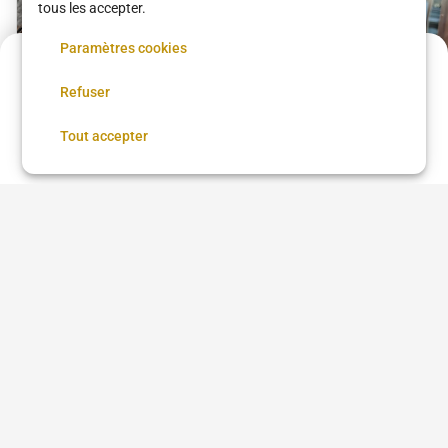
tous les accepter.
Paramètres cookies
Acompte de
3 €
Refuser
Réservez maintenant, réglez le reste sur place
Réserver
Tout accepter
Coupe + Barbe
Coupe
Karan Coiffure
Karan Coiffure
18 €
•
25 min
11 €
•
25 min
Voir plus dans
Paris