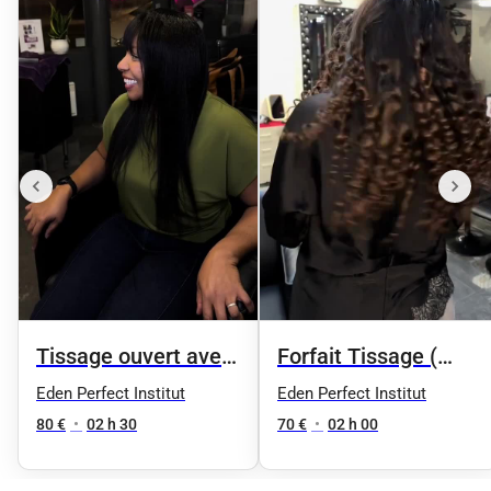
Tissage ouvert avec
Forfait Tissage (
frange
Coupe )
Eden Perfect Institut
Eden Perfect Institut
80 €
•
02 h 30
70 €
•
02 h 00