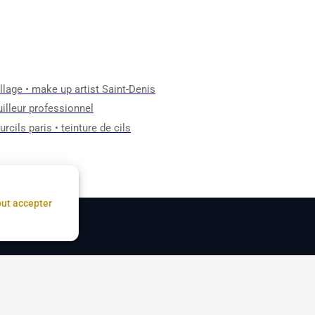
llage
•
make up artist Saint-Denis
illeur professionnel
rcils paris
•
teinture de cils
ut accepter
tion des cookies