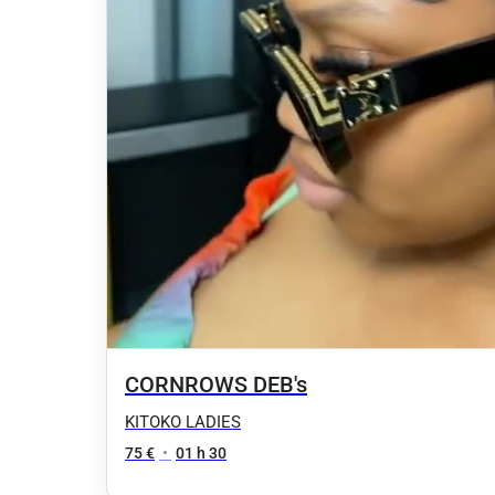
CORNROWS DEB's
KITOKO LADIES
75 €
•
01 h 30