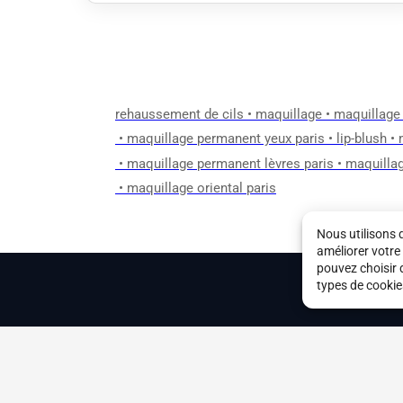
rehaussement de cils
•
maquillage
•
maquillage
•
maquillage permanent yeux paris
•
lip-blush
•
•
maquillage permanent lèvres paris
•
maquillag
•
maquillage oriental paris
Nous utilisons 
améliorer votre
pouvez choisir 
types de cookie
Mentions légale