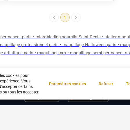
1
 permanent paris
•
microblading sourcils Saint-Denis
•
atelier maqui
maquillage professionnel paris
•
maquillage Halloween paris
•
maqu
e artistique paris
•
maquillage pro
•
maquillage semi-permanent sou
des cookies pour
 expérience. Vous
Paramètres cookies
Refuser
To
d'accepter certains
s ou tous les accepter.
s
CGU
Confidentialité
Nous contacter
Devenir partenaire
À propos
Ges