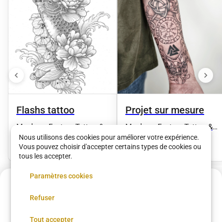
Flashs tattoo
Projet sur mesure
Monkeys Factory Tattoo &
Monkeys Factory Tattoo &
Art
Art
Nous utilisons des cookies pour améliorer votre expérience.
2 €
•
30 min
2 €
•
30 min
Vous pouvez choisir d'accepter certains types de cookies ou
tous les accepter.
Paramètres cookies
Voir plus dans
Paris
Acompte de
30 €
Refuser
Réservez maintenant, réglez le reste sur place
Coupe femme
Coupe homme
Coloration
Brushing
Réserver
Tout accepter