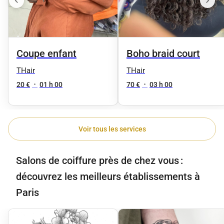
Coupe enfant
Boho braid court
THair
THair
20 €
•
01 h 00
70 €
•
03 h 00
Voir tous les services
Salons de coiffure près de chez vous :
découvrez les meilleurs établissements à
Paris