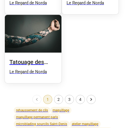
hyaluronique
Le Regard de Norda
Le Regard de Norda
Tatouage des
sourcils
Le Regard de Norda
1
2
3
4
rehaussement de cils
maquillage
maquillage permanent paris
microblading sourcils Saint-Denis
atelier maquillage