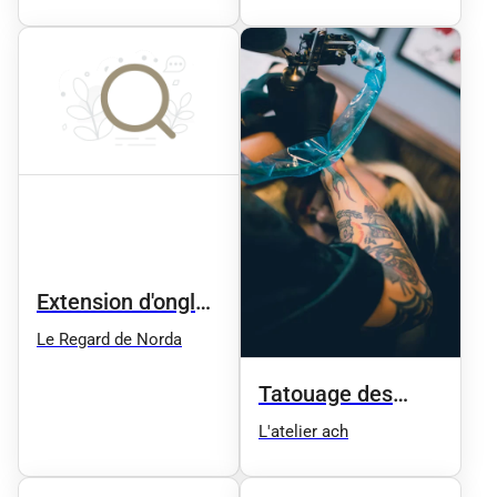
Extension d'ongle
en gel
Le Regard de Norda
Tatouage des
sourcils
L'atelier ach