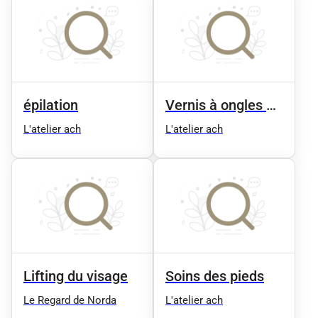
épilation
Vernis à ongles en
gel
L'atelier ach
L'atelier ach
Lifting du visage
Soins des pieds
Le Regard de Norda
L'atelier ach