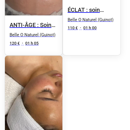
ÉCLAT : soin
Peeling
Belle O Naturel (Guinot)
ANTI-ÂGE : Soin
rénovateur de
110 €
•
01 h 00
repulpant
Belle O Naturel (Guinot)
peau - peaux
hydratant : HYDRA
120 €
•
01 h 05
sensibles : HYDRA
SUMMUM
PEELING