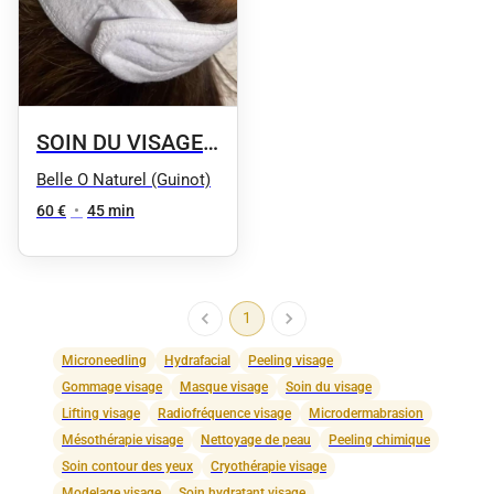
SOIN DU VISAGE
// Eclat express :
Belle O Naturel (Guinot)
Gommage et
60 €
•
45 min
masque adapté à
la nature de la
peau
1
Microneedling
Hydrafacial
Peeling visage
Gommage visage
Masque visage
Soin du visage
Lifting visage
Radiofréquence visage
Microdermabrasion
Mésothérapie visage
Nettoyage de peau
Peeling chimique
Soin contour des yeux
Cryothérapie visage
Modelage visage
Soin hydratant visage