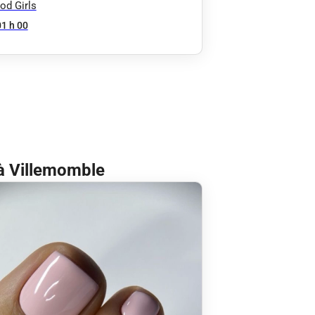
od Girls
01 h 00
 à Villemomble