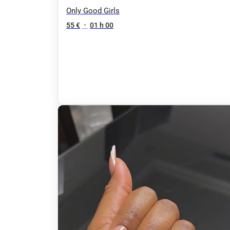
(gommage/masque /cuticule )
Only Good Girls
55 €
•
01 h 00