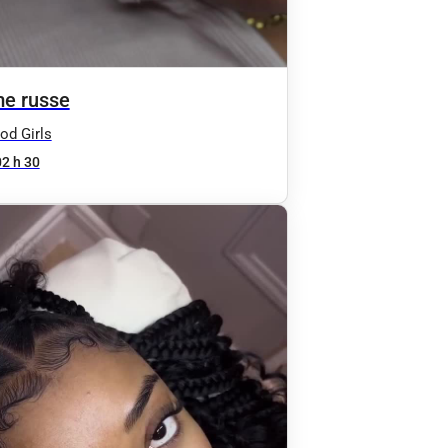
e russe
od Girls
02 h 30