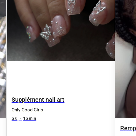
Supplément nail art
Only Good Girls
5 €
•
15 min
Rempl