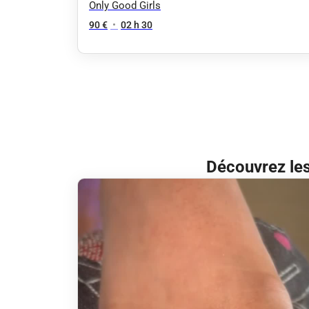
express
Only Good Girls
90 €
•
02 h 30
Découvrez les