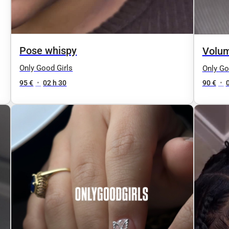
Pose whispy
Volum
Only Good Girls
Only Go
95 €
•
02 h 30
90 €
•