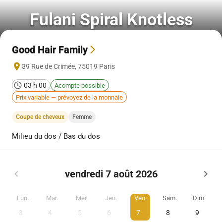
Fulani Spiral Knotless
Good Hair Family
39 Rue de Crimée
,
75019
Paris
03 h 00
Acompte possible
Prix variable — prévoyez de la monnaie
Coupe de cheveux
Femme
Milieu du dos / Bas du dos
vendredi 7 août 2026
Lun.
Mar.
Mer.
Jeu.
Ven.
Sam.
Dim.
3
4
5
6
7
8
9