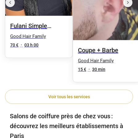
Fulani Simple
Knotless
Good Hair Family
70 €
•
03 h 00
Coupe + Barbe
Good Hair Family
15 €
•
30 min
Voir tous les services
Salons de coiffure près de chez vous :
découvrez les meilleurs établissements à
Paris