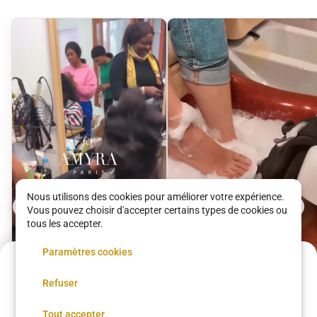
Nous utilisons des cookies pour améliorer votre expérience.
Vous pouvez choisir d'accepter certains types de cookies ou
tous les accepter.
Paramètres cookies
Acompte de
10 €
Refuser
Réservez maintenant, réglez le reste sur place
Réserver
Tissage Ouvert avec
Offre beauté des
Tout accepter