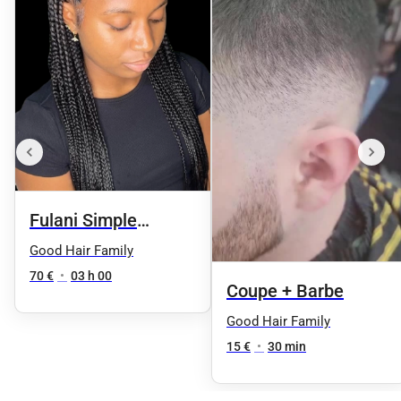
Fulani Simple
Knotless
Good Hair Family
70 €
•
03 h 00
Coupe + Barbe
Good Hair Family
15 €
•
30 min