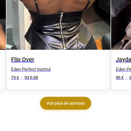
Flip Over
Jayda
Eden Perfect Institut
Eden Per
75 €
•
03 h 00
90 €
•
Voir plus de services