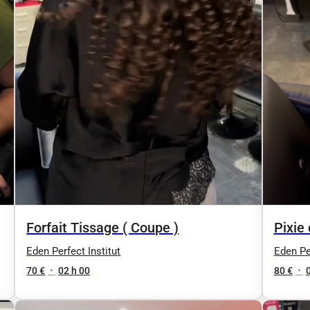
Forfait Tissage ( Coupe )
Pixie 
Eden Perfect Institut
Eden Per
70 €
•
02 h 00
80 €
•