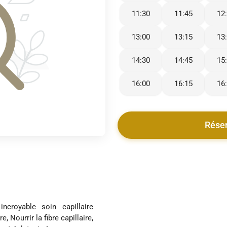
11:30
11:45
12
13:00
13:15
13
14:30
14:45
15
16:00
16:15
16
Rése
incroyable soin capillaire
e, Nourrir la fibre capillaire,