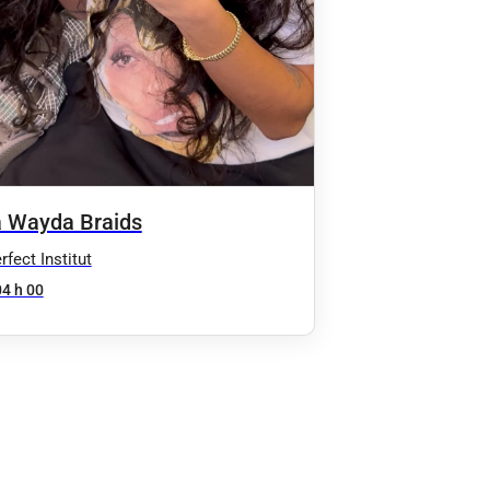
 Wayda Braids
fect Institut
04 h 00