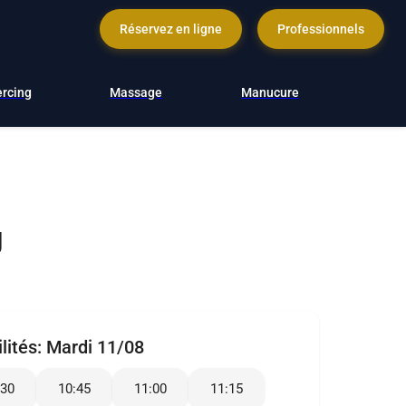
Réservez en ligne
Professionnels
ercing
Massage
Manucure
g
lités:
Mardi 11/08
:30
10:45
11:00
11:15