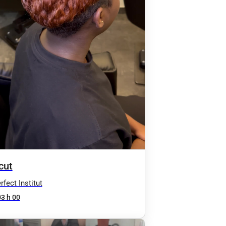
cut
fect Institut
03 h 00