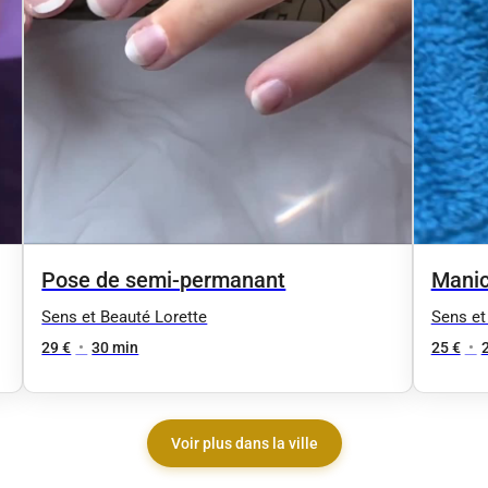
Pose de semi-permanant
Manic
Sens et Beauté Lorette
Sens et
29 €
•
30 min
25 €
•
Voir plus dans la ville