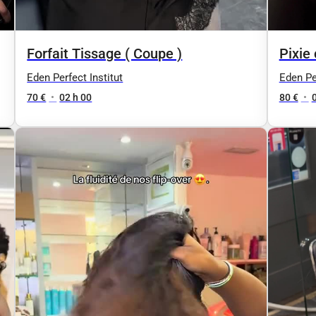
Forfait Tissage ( Coupe )
Pixie 
Eden Perfect Institut
Eden Per
70 €
•
02 h 00
80 €
•