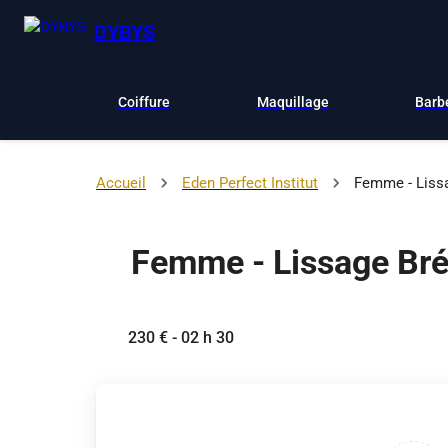
DYBYS
Coiffure
Maquillage
Barb
Accueil
Eden Perfect Institut
Femme - Lissa
Femme - Lissage Bré
230 € - 02 h 30