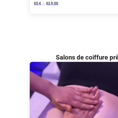
65 €
•
02 h 00
Salons de coiffure pr