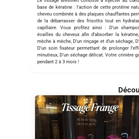
Le lissage Brésilien consiste à injecter au cœ
base de kératine : l'action de cette protéine na
cheveu combinée à des plaques chauffantes perme
de la débarrasser des frisottis tout en hydratan
capillaire. Vous profitez ainsi : D’un shampoi
écailles du cheveux afin d’absorber la kératine
mèche à mèche, D’un rinçage et d’un séchage, D’u
D’un soin fixateur permettant de prolonger l’eff
minutieux, D'un séchage délicat. Votre crinière g
pendant 2 à 3 mois !
Découv