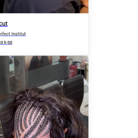
cut
fect Institut
03 h 00