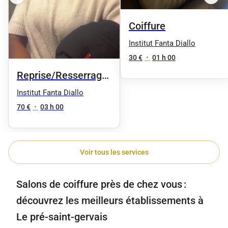
Coiffure
Institut Fanta Diallo
30 €
•
01 h 00
Reprise/Resserrage
entre 1 et 50 locks
Institut Fanta Diallo
70 €
•
03 h 00
Voir tous les services
Salons de coiffure près de chez vous :
découvrez les meilleurs établissements à
Le pré-saint-gervais