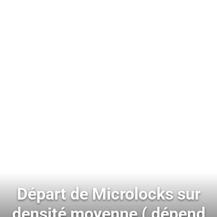
Départ de Microlocks sur
densité moyenne ( dépend