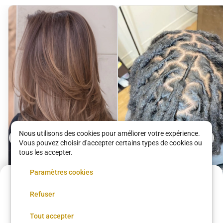
Nous utilisons des cookies pour améliorer votre expérience.
Vous pouvez choisir d'accepter certains types de cookies ou
tous les accepter.
Paramètres cookies
670 €
Refuser
Annulation possible
Coupe + Shampoing
Entretien / Retwist
Réserver
Tout accepter