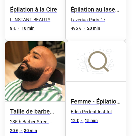
Épilation à la Cire
Épilation au laser -
Maillot brésilien -
L’INSTANT BEAUTY
Lazeriaa Paris 17
FANE
6 séances
8 €
•
10 min
495 €
•
20 min
Femme - Épilation
à la cire : Sourcils
Taille de barbe
Eden Perfect Institut
- Création de ligne
sculptée avec cire
12 €
•
15 min
235th Barber Street
Nation
20 €
•
30 min