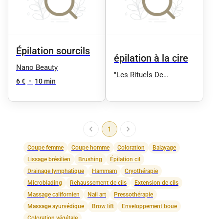
Épilation sourcils
épilation à la cire
Nano Beauty
"Les Rituels De
6 €
•
10 min
Charlyne" institut
beauté-Spa et coiffure
1
Coupe femme
Coupe homme
Coloration
Balayage
Lissage brésilien
Brushing
Épilation cil
Drainage lymphatique
Hammam
Cryothérapie
Microblading
Rehaussement de cils
Extension de cils
Massage californien
Nail art
Pressothérapie
Massage ayurvédique
Brow lift
Enveloppement boue
Coloration végétale