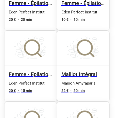
Femme - Épilation
Femme - Épilation
à la cire :demi
à la cire : Sourcils
Eden Perfect Institut
Eden Perfect Institut
jambe
20 €
•
20 min
10 €
•
10 min
Femme - Epilation
Maillot Intégral
Cuisse
Eden Perfect Institut
Maison Amyraparis
20 €
•
15 min
32 €
•
30 min