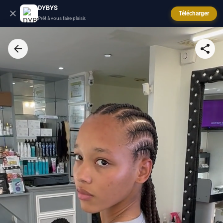
DYBYS
Télécharger
Prêt à vous faire plaisir.