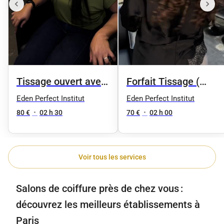
Tissage ouvert avec
Forfait Tissage (
frange
Coupe )
Eden Perfect Institut
Eden Perfect Institut
80 €
•
02 h 30
70 €
•
02 h 00
Voir tous les services
Salons de coiffure près de chez vous :
découvrez les meilleurs établissements à
Paris