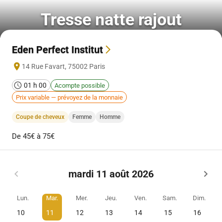
Tresse natte rajout
Eden Perfect Institut
14 Rue Favart
,
75002
Paris
01 h 00
Acompte possible
Prix variable — prévoyez de la monnaie
Coupe de cheveux
Femme
Homme
De 45€ à 75€
mardi 11 août 2026
Lun.
Mar.
Mer.
Jeu.
Ven.
Sam.
Dim.
10
11
12
13
14
15
16