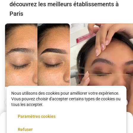
découvrez les meilleurs établissements à
Paris
Nous utilisons des cookies pour améliorer votre expérience.
Sourcils
Vous pouvez choisir d'accepter certains types de cookies ou
tous les accepter.
Belle O Naturel (Guinot)
15 €
•
10 min
Paramètres cookies
Acompte de
35 €
Refuser
Réservez maintenant, réglez le reste sur place