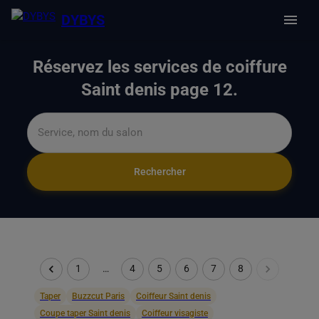
DYBYS
Réservez les services de coiffure
Saint denis page 12.
Rechercher
1
…
4
5
6
7
8
Taper
Buzzcut Paris
Coiffeur Saint denis
Coupe taper Saint denis
Coiffeur visagiste