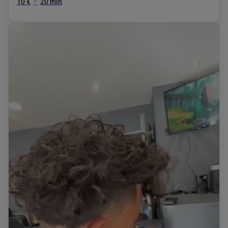
10 €
•
20 min