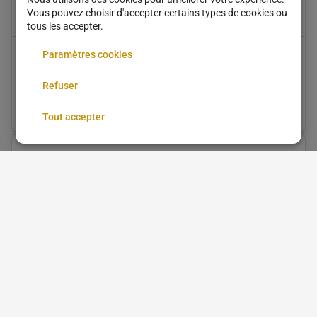
Vous pouvez choisir d'accepter certains types de cookies ou
tous les accepter.
Paramètres cookies
Coloration cheveux long
BMF Barber Gold
Refuser
15 €
•
40 min
Tout accepter