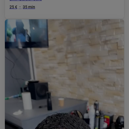
25 €
•
35 min