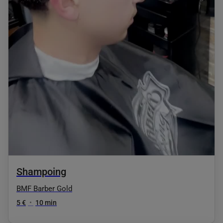
Shampoing
BMF Barber Gold
5 €
•
10 min