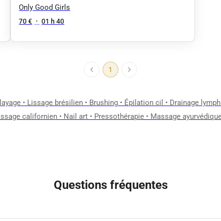
Only Good Girls
70 €
•
01 h 40
1
layage
•
Lissage brésilien
•
Brushing
•
Épilation cil
•
Drainage lymph
ssage californien
•
Nail art
•
Pressothérapie
•
Massage ayurvédiqu
Questions fréquentes