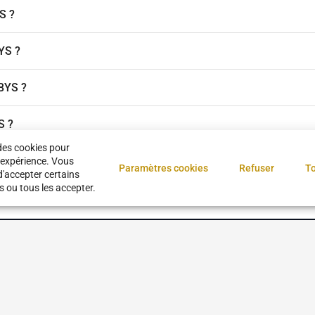
S ?
BYS ?
BYS ?
S ?
des cookies pour
nstitut sur DYBYS ?
 expérience. Vous
Paramètres cookies
Refuser
To
d'accepter certains
s ou tous les accepter.
s
CGU
Confidentialité
Nous contacter
Devenir partenaire
À propos
Ges