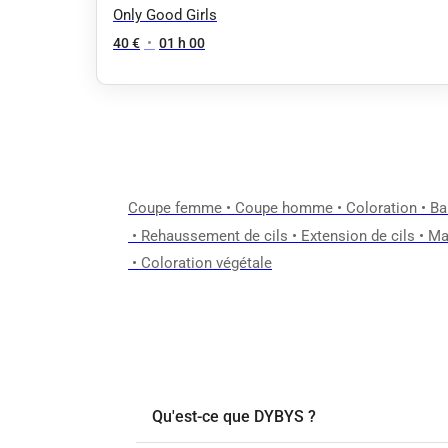
Only Good Girls
40 €
•
01 h 00
Coupe femme
•
Coupe homme
•
Coloration
•
Ba
•
Rehaussement de cils
•
Extension de cils
•
Ma
•
Coloration végétale
Qu'est-ce que DYBYS ?