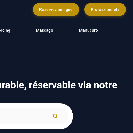
Réservez en ligne
Professionnels
ercing
Massage
Manucure
able, réservable via notre