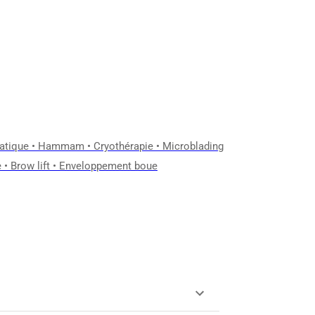
atique
•
Hammam
•
Cryothérapie
•
Microblading
e
•
Brow lift
•
Enveloppement boue