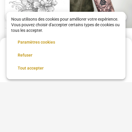
Nous utilisons des cookies pour améliorer votre expérience.
Vous pouvez choisir d'accepter certains types de cookies ou
tous les accepter.
Flashs tattoo
Projet sur mesure
Paramètres cookies
Monkeys Factory Tattoo &
Monkeys Factory Tattoo &
Acompte de
15 €
Art
Art
Refuser
2 €
•
30 min
2 €
•
30 min
Réservez maintenant, réglez le reste sur place
Réserver
Tout accepter
Voir plus dans
Paris
Coupe femme
Coupe homme
Coloration
Brushing
Balayage
Lissage brésilien
Coiffure afro
Coiffure afro à proximité
Chignon
Taper
Low Taper
Coloration cheveux
Teinture cheveux
Barbe
Coiffeur
Barbier
Coiffure beauté Brasil