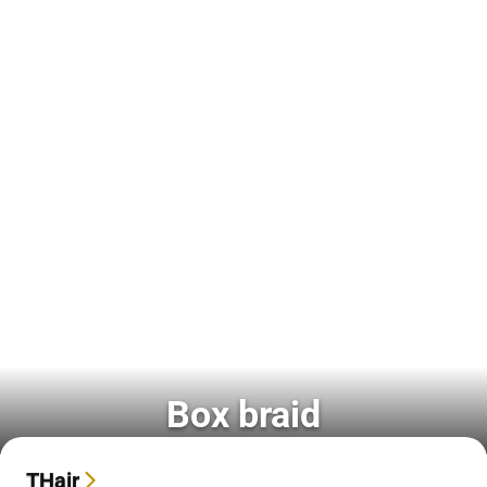
Box braid
THair