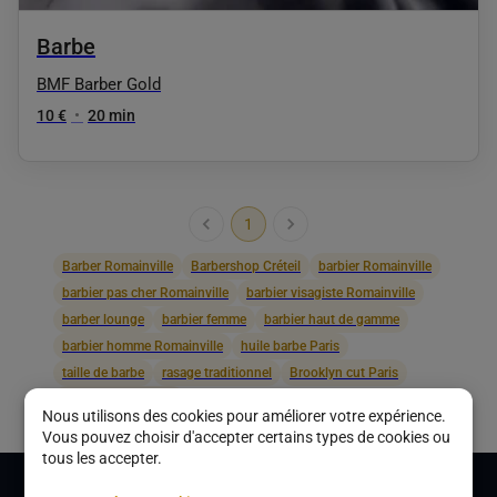
Barbe
BMF Barber Gold
10 €
•
20 min
1
Barber Romainville
Barbershop Créteil
barbier Romainville
barbier pas cher Romainville
barbier visagiste Romainville
barber lounge
barbier femme
barbier haut de gamme
barbier homme Romainville
huile barbe Paris
taille de barbe
rasage traditionnel
Brooklyn cut Paris
223 The Chirurgien
Nous utilisons des cookies pour améliorer votre expérience.
Vous pouvez choisir d'accepter certains types de cookies ou
tous les accepter.