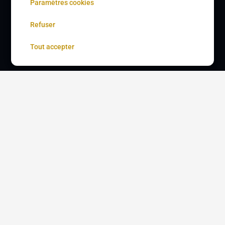
Paramètres cookies
Refuser
Tout accepter
Accueil
Mentions légales
CGU
Confidentialité
Nous contacter
Devenir partenaire
À propos
Gestion des cookies