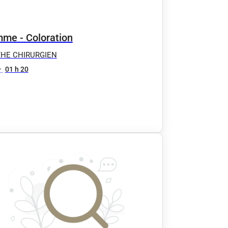
me - Coloration
THE CHIRURGIEN
•
01 h 20