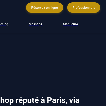
Réservez en ligne
Professionnels
ercing
Massage
Manucure
op réputé à Paris, via