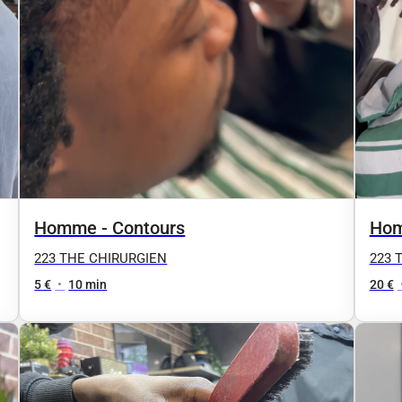
Homme - Contours
Hom
223 THE CHIRURGIEN
223 
5 €
•
10 min
20 €