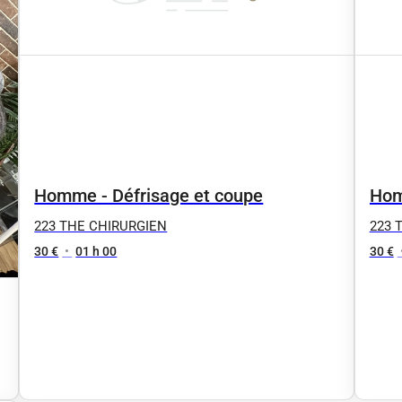
Homme - Défrisage et coupe
Hom
de l
223 THE CHIRURGIEN
223 
30 €
•
01 h 00
30 €