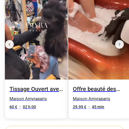
Tissage Ouvert avec
Offre beauté des
des mèches neuves
pieds femme
Maison Amyraparis
Maison Amyraparis
60 €
•
02 h 00
29.99 €
•
45 min