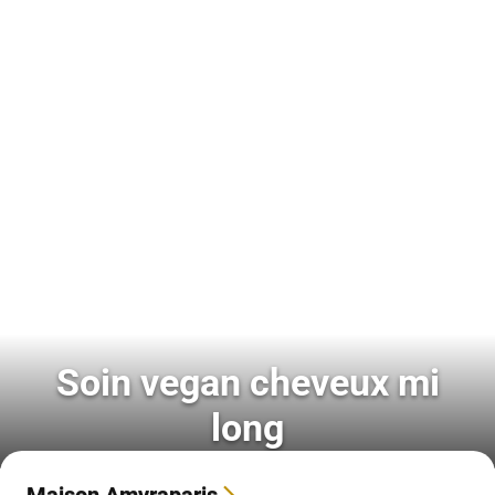
Soin vegan cheveux mi
long
Maison Amyraparis