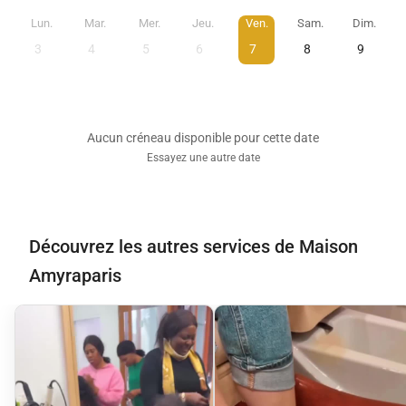
Lun.
Mar.
Mer.
Jeu.
Ven.
Sam.
Dim.
3
4
5
6
7
8
9
Aucun créneau disponible pour cette date
Essayez une autre date
Découvrez les autres services de Maison
Amyraparis