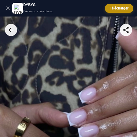
DYBYS
Télécharger
Prêt à vous faire plaisir.