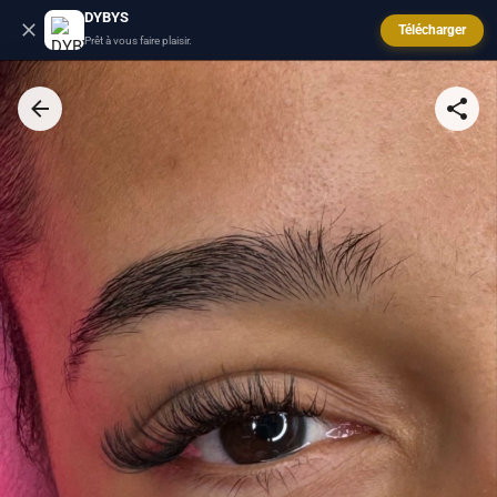
DYBYS
Télécharger
Prêt à vous faire plaisir.