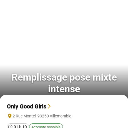
Remplissage pose mixte
intense
Only Good Girls
2 Rue Montel
,
93250
Villemomble
01 h 10
Acompte possible