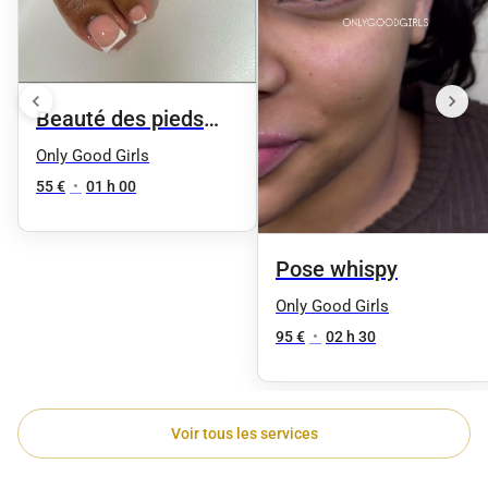
Beauté des pieds
(gommage/masque
Only Good Girls
/cuticule )
55 €
•
01 h 00
Pose whispy
Only Good Girls
95 €
•
02 h 30
Voir tous les services