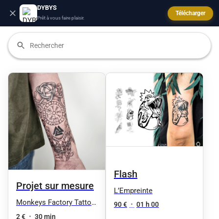
DYBYS
Télécharger
Prêt à vous faire plaisir.
Flash
Projet sur mesure
L’Empreinte
Monkeys Factory Tattoo
90 €
•
01 h 00
& Art
2 €
•
30 min