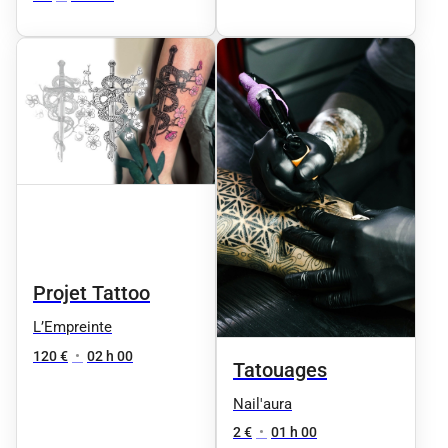
Projet Tattoo
L’Empreinte
120 €
•
02 h 00
Tatouages
Nail'aura
2 €
•
01 h 00