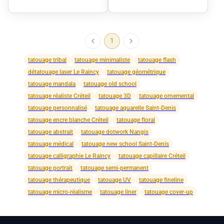
1
tatouage tribal
tatouage minimaliste
tatouage flash
détatouage laser Le Raincy
tatouage géométrique
tatouage mandala
tatouage old school
tatouage réaliste Créteil
tatouage 3D
tatouage ornemental
tatouage personnalisé
tatouage aquarelle Saint-Denis
tatouage encre blanche Créteil
tatouage floral
tatouage abstrait
tatouage dotwork Nangis
tatouage médical
tatouage new school Saint-Denis
tatouage calligraphie Le Raincy
tatouage capillaire Créteil
tatouage portrait
tatouage semi-permanent
tatouage thérapeutique
tatouage UV
tatouage fineline
tatouage micro-réalisme
tatouage liner
tatouage cover-up