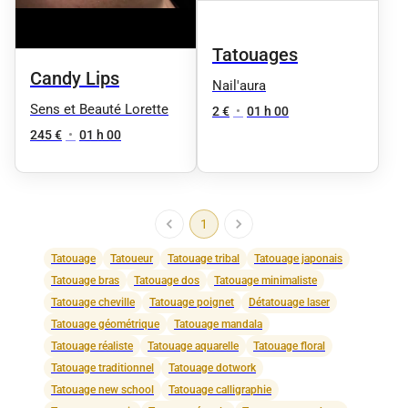
Tatouages
Candy Lips
Nail'aura
Sens et Beauté Lorette
2 €
•
01 h 00
245 €
•
01 h 00
1
Tatouage
Tatoueur
Tatouage tribal
Tatouage japonais
Tatouage bras
Tatouage dos
Tatouage minimaliste
Tatouage cheville
Tatouage poignet
Détatouage laser
Tatouage géométrique
Tatouage mandala
Tatouage réaliste
Tatouage aquarelle
Tatouage floral
Tatouage traditionnel
Tatouage dotwork
Tatouage new school
Tatouage calligraphie