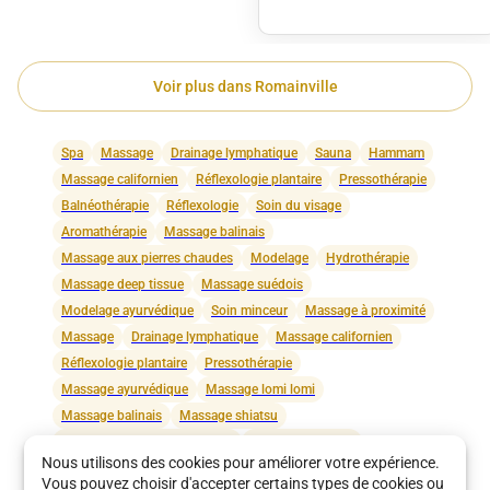
Voir plus dans
Romainville
Spa
Massage
Drainage lymphatique
Sauna
Hammam
Massage californien
Réflexologie plantaire
Pressothérapie
Balnéothérapie
Réflexologie
Soin du visage
Aromathérapie
Massage balinais
Massage aux pierres chaudes
Modelage
Hydrothérapie
Massage deep tissue
Massage suédois
Modelage ayurvédique
Soin minceur
Massage à proximité
Massage
Drainage lymphatique
Massage californien
Réflexologie plantaire
Pressothérapie
Massage ayurvédique
Massage lomi lomi
Massage balinais
Massage shiatsu
Massage aux pierres chaudes
Massage prénatal
Nous utilisons des cookies pour améliorer votre expérience.
Massage thaï
Massage relaxant
Massage sportif
Vous pouvez choisir d'accepter certains types de cookies ou