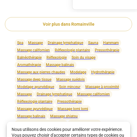
Voir plus dans
Romainville
Spa
Massage
Drainage lymphatique
Sauna
Hammam
Massage californien
Réflexologie plantaire
Pressothérapie
Balnéothérapie
Réflexologie
Soin du visage
Aromathérapie
Massage balinais
Massage aux pierres chaudes
Modelage
Hydrothérapie
Massage deep tissue
Massage suédois
Modelage ayurvédique
Soin minceur
Massage à proximité
Massage
Drainage lymphatique
Massage californien
Réflexologie plantaire
Pressothérapie
Massage ayurvédique
Massage lomi lomi
Massage balinais
Massage shiatsu
Massage aux pierres chaudes
Massage prénatal
Nous utilisons des cookies pour améliorer votre expérience.
Massage thaï
Massage relaxant
Massage sportif
Vous pouvez choisir d'accepter certains types de cookies ou