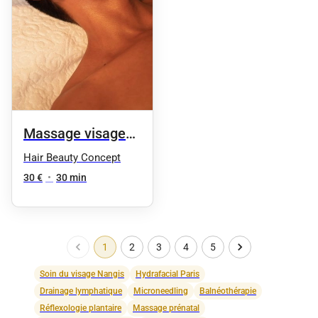
Massage visage
anti-stress
Hair Beauty Concept
30 €
•
30 min
1
2
3
4
5
Soin du visage Nangis
Hydrafacial Paris
Drainage lymphatique
Microneedling
Balnéothérapie
Réflexologie plantaire
Massage prénatal