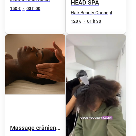
HEAD SPA
150 €
•
03 h 00
Hair Beauty Concept
120 €
•
01 h 30
Massage crânien