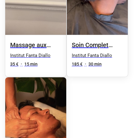
Massage aux
Soin Complet
Huilles
Chebe
Institut Fanta Diallo
Institut Fanta Diallo
Essentielles
35 €
•
15 min
185 €
•
30 min