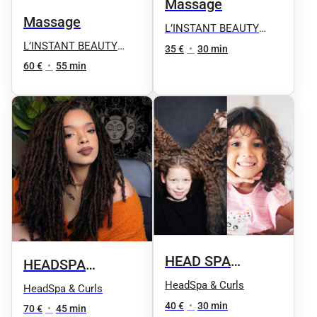
Massage
Massage
L’INSTANT BEAUTY
FANE
L’INSTANT BEAUTY
35 €
•
30 min
FANE
60 €
•
55 min
HEAD SPA
HEADSPA
ENFANT - KIDS
cheveux locksé
HeadSpa & Curls
HeadSpa & Curls
40 €
•
30 min
70 €
•
45 min