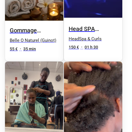
Head SPA
Gommage
HOMME soin
HeadSpa & Curls
Douceur Relaxant
Belle O Naturel (Guinot)
complet
150 €
•
01 h 30
aux 4 Huiles
55 €
•
35 min
Précieuses