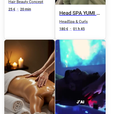
relaxant
Hair Beauty Concept
25 €
•
20 min
Head SPA YUMI 由
美子 SIGNATURE
HeadSpa & Curls
2.0 Luxury
180 €
•
01 h 45