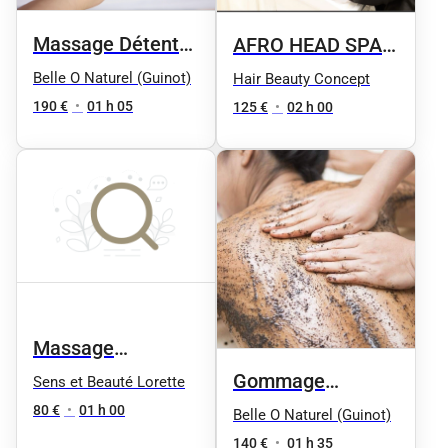
Massage Détente
AFRO HEAD SPA
en Duo Mère et
DETOX LOCKS
Belle O Naturel (Guinot)
Hair Beauty Concept
enfant de 6 à 12
190 €
•
01 h 05
125 €
•
02 h 00
ans
Massage
californien 1h
Gommage
Sens et Beauté Lorette
Douceur &
80 €
•
01 h 00
Belle O Naturel (Guinot)
massage
140 €
•
01 h 35