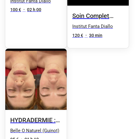
Massage +
Institut Fanta Diallo
Coiffure
100 €
•
02 h 00
Soin Complet
Enfant
Institut Fanta Diallo
120 €
•
30 min
HYDRADERMIE :
Soin de beauté
Belle O Naturel (Guinot)