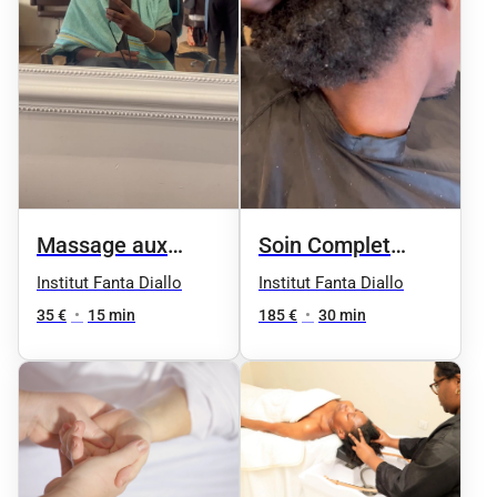
Massage aux
Soin Complet
Huilles
Chebe
Institut Fanta Diallo
Institut Fanta Diallo
Essentielles
35 €
•
15 min
185 €
•
30 min