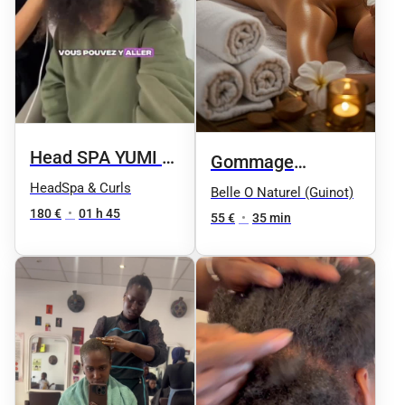
Head SPA YUMI 由
Gommage
美子 SIGNATURE
HeadSpa & Curls
Douceur Relaxant
Belle O Naturel (Guinot)
2.0 Luxury
180 €
•
01 h 45
aux 4 Huiles
55 €
•
35 min
Précieuses