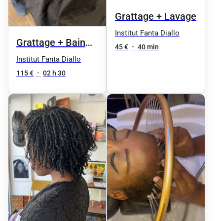
Grattage + Lavage
Institut Fanta Diallo
Grattage + Bain
45 €
•
40 min
d’huiles + lavage +
Institut Fanta Diallo
massage
115 €
•
02 h 30