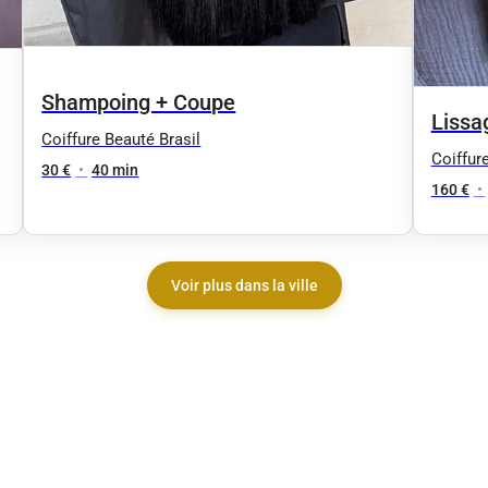
Shampoing + Coupe
Lissag
Coiffure Beauté Brasil
Coiffur
30 €
•
40 min
160 €
•
Voir plus dans la ville