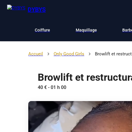
DYBYS
Coiffure
Maquillage
Barb
Accueil
Only Good Girls
Browlift et restruc
Browlift et restructur
40 € - 01 h 00