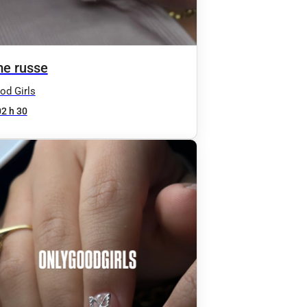
e russe
od Girls
02 h 30