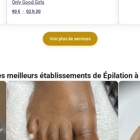
express
Only Good Girls
90 €
•
02 h 30
Voir plus de services
s meilleurs établissements de Épilation 