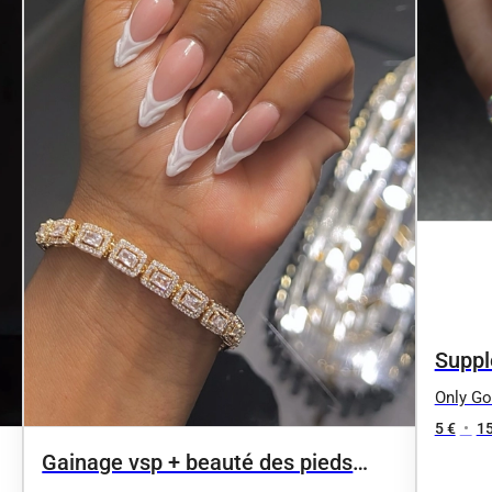
Suppl
Only Go
5 €
•
15
Gainage vsp + beauté des pieds