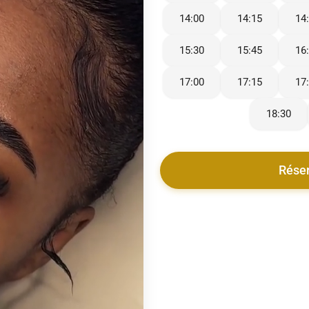
14:00
14:15
14
15:30
15:45
16
17:00
17:15
17
18:30
Rése