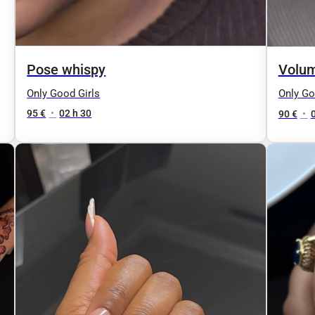
Pose whispy
Volum
Only Good Girls
Only Go
95 €
•
02 h 30
90 €
•