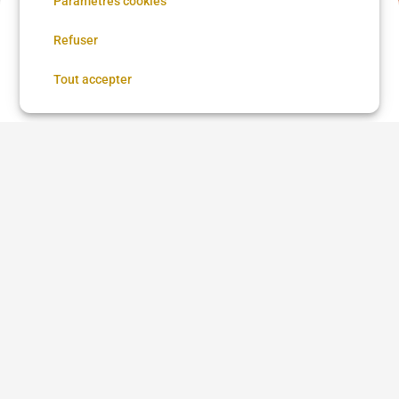
Paramètres cookies
Acompte de
51 €
Refuser
Réservez maintenant, réglez le reste sur place
Fulani Trial Knotless
Réserver
Tout accepter
Good Hair Family 20eme
Coupe + Barbe
80 €
•
03 h 00
Good Hair Family 20eme
15 €
•
30 min
Voir plus dans
Paris
Coupe femme
Coupe homme
Coloration
Brushing
Balayage
Lissage brésilien
Coiffure afro
Coiffure afro à proximité
Chignon
Taper
Low Taper
Coloration cheveux
Teinture cheveux
Barbe
Coiffeur
Barbier
Coiffure beauté Brasil