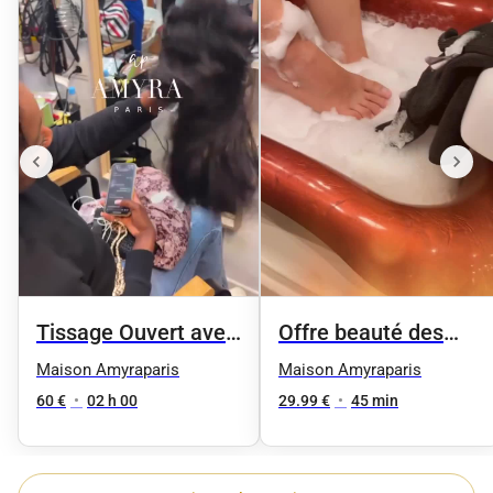
Tissage Ouvert avec
Offre beauté des
des mèches neuves
pieds femme
Maison Amyraparis
Maison Amyraparis
60 €
•
02 h 00
29.99 €
•
45 min