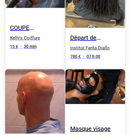
COUPE
DÉGRADÉE
Départ de
Kelly’s Coiffure
Microlocks sur
15 €
•
30 min
Institut Fanta Diallo
densité forte (
780 €
•
07 h 00
dépend de la
longueur)
Masque visage