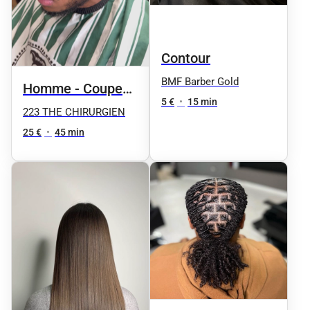
Contour
BMF Barber Gold
Homme - Coupe
5 €
•
15 min
et taille de la
223 THE CHIRURGIEN
barbe
25 €
•
45 min