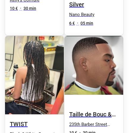
Silver
10 €
•
30 min
Nano Beauty
6 €
•
05 min
Taille de Bouc &
Moustache
TWIST
235th Barber Street
Nation
10 €
•
30 min