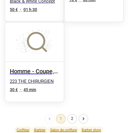
Black & White Concept
50 €
•
01 h 30
Homme - Coupe,
shampoing et
223 THE CHIRURGIEN
taille de la barbe
30 €
•
45 min
1
2
Coiffeur
Barbier
Salon de coiffure
Barber shop