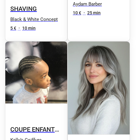
Aydam Barber
SHAVING
10 €
•
25 min
Black & White Concept
5 €
•
10 min
COUPE ENFANT
(-12 ANS)
Kelly’s Coiffure