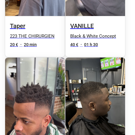
Taper
VANILLE
223 THE CHIRURGIEN
Black & White Concept
20 €
•
20 min
40 €
•
01 h 30