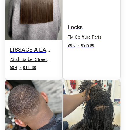
Locks
FM Coiffure Paris
80 €
•
03 h 00
LISSAGE A LA
KERATINE Sur
235th Barber Street
Nation
devis lissage
60 €
•
01 h 30