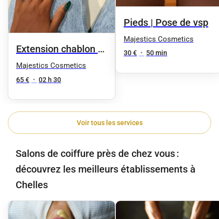
Pieds | Pose de vsp
Majestics Cosmetics
Extension chablon +
30 €
•
50 min
vsp | Couleur unie
Majestics Cosmetics
65 €
•
02 h 30
Voir tous les services
Salons de coiffure près de chez vous :
découvrez les meilleurs établissements à
Chelles