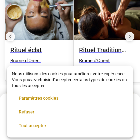
Rituel éclat
Rituel Tradition
Détente
Brume d’Orient
Brume d’Orient
55 €
•
02 h 00
65 €
•
02 h 00
Nous utilisons des cookies pour améliorer votre expérience.
Vous pouvez choisir d'accepter certains types de cookies ou
tous les accepter.
Voir plus dans
Chelles
Paramètres cookies
Acompte de
3.6 €
Refuser
Réservez maintenant, réglez le reste sur place
Coupe femme
Coupe homme
Coloration
Brushing
Réserver
Balayage
Lissage brésilien
Coiffure afro
Tout accepter
Coiffure afro à proximité
Chignon
Taper
Low Taper
Coloration cheveux
Teinture cheveux
Barbe
Coiffeur