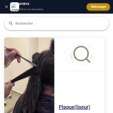
DYBYS
Télécharger
Prêt à vous faire plaisir.
Plaque(liseur)