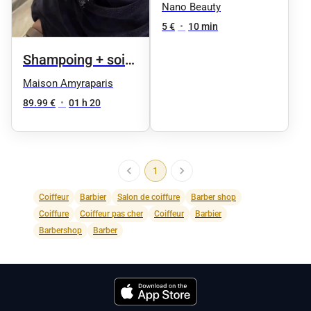
Nano Beauty
5 €
•
10 min
Shampoing + soin
silkpress complet
Maison Amyraparis
+ brushing
89.99 €
•
01 h 20
1
Coiffeur
Barbier
Salon de coiffure
Barber shop
Coiffure
Coiffeur pas cher
Coiffeur
Barbier
Barbershop
Barber