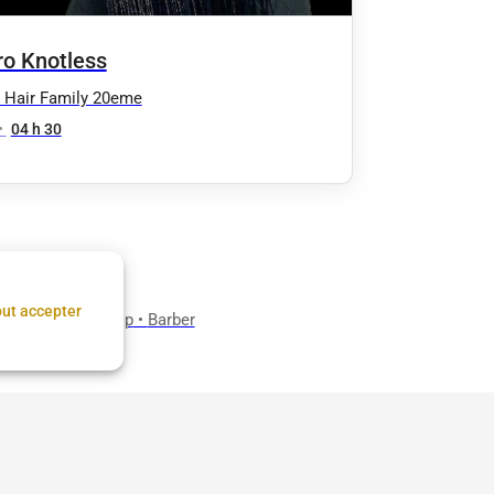
ro Knotless
 Hair Family 20eme
•
04 h 30
ut accepter
rbier
•
Barbershop
•
Barber