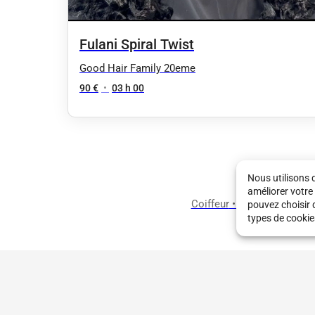
Fulani Spiral Twist
Good Hair Family 20eme
90 €
•
03 h 00
Nous utilisons 
améliorer votre
Coiffeur
•
Barbier
•
Salon d
pouvez choisir 
types de cookie