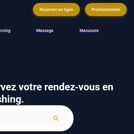
Réservez en ligne
Professionnels
ercing
Massage
Manucure
ervez votre rendez‑vous en
shing.