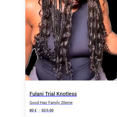
Fulani Trial Knotless
Good Hair Family 20eme
80 €
•
03 h 00