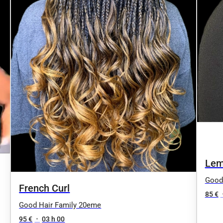
Lem
Good
French Curl
85 €
Good Hair Family 20eme
95 €
•
03 h 00