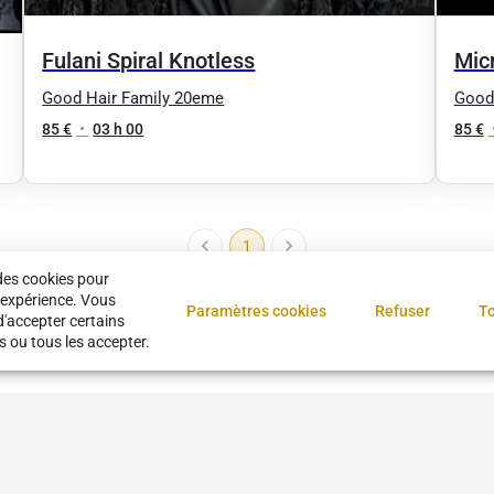
Mic
Fulani Spiral Knotless
Good
Good Hair Family 20eme
85 €
85 €
•
03 h 00
1
des cookies pour
 expérience. Vous
Paramètres cookies
Refuser
To
e coiffure
•
Barber shop
•
Coiffure
•
Coiffeur pas cher
•
Coiffeur
•
Ba
d'accepter certains
s ou tous les accepter.