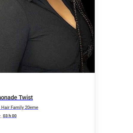
onade Twist
 Hair Family 20eme
•
03 h 00