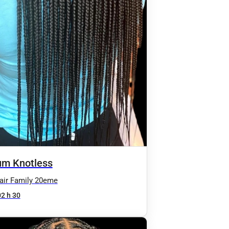
m Knotless
air Family 20eme
02 h 30