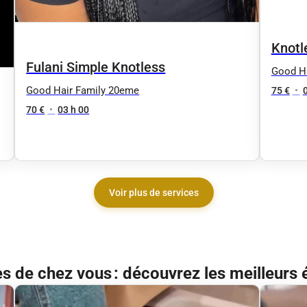
Knotl
Fulani Simple Knotless
Good H
Good Hair Family 20eme
75 €
•
70 €
•
03 h 00
Voir plus de services
ès de chez vous : découvrez les meilleurs 