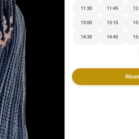
11:30
11:45
12
13:00
13:15
13
14:30
14:45
15
Rése