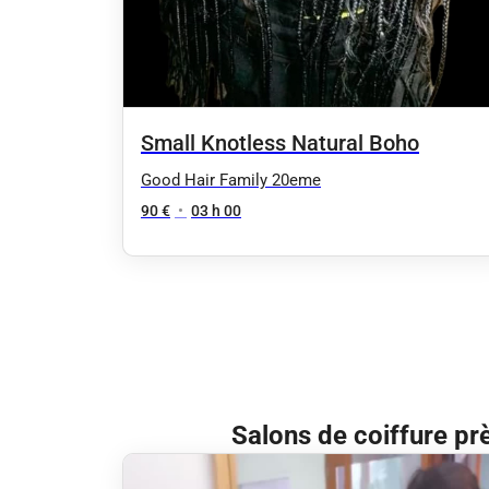
Small Knotless Natural Boho
Good Hair Family 20eme
90 €
•
03 h 00
Salons de coiffure pr