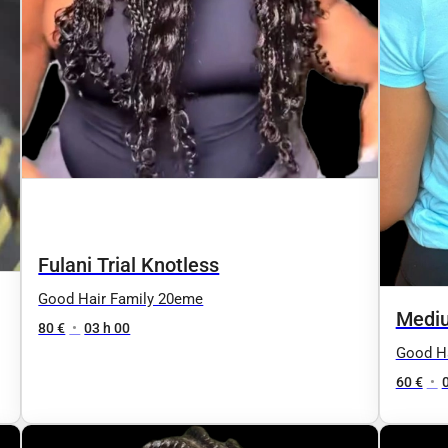
Fulani Trial Knotless
Good Hair Family 20eme
Mediu
80 €
•
03 h 00
Good H
60 €
•