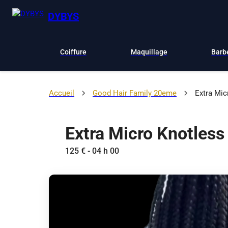
DYBYS
Coiffure
Maquillage
Barb
Accueil
Good Hair Family 20eme
Extra Mic
Extra Micro Knotless
125 € - 04 h 00