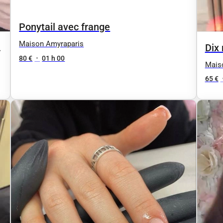
Ponytail avec frange
Maison Amyraparis
Dix 
80 €
•
01 h 00
Mais
65 €