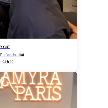
e cut
Perfect Institut
•
03 h 00