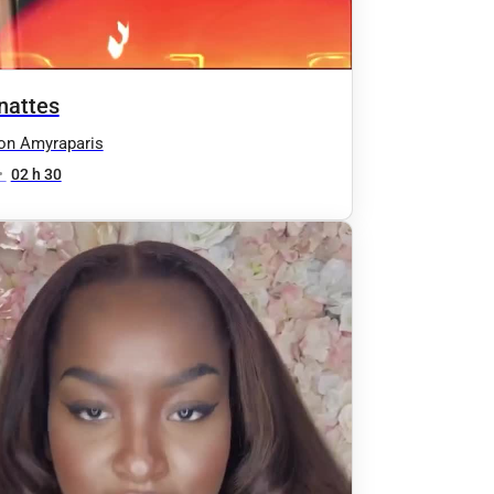
nattes
on Amyraparis
•
02 h 30