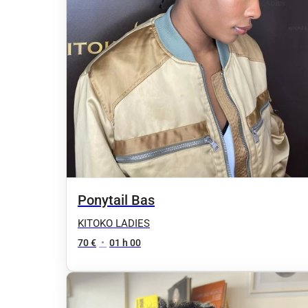
Ponytail Bas
KITOKO LADIES
70 €
•
01 h 00