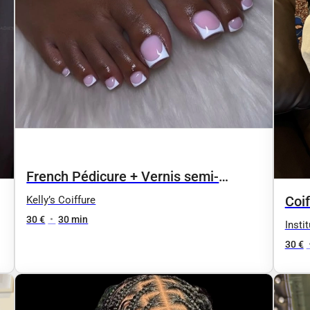
French Pédicure + Vernis semi-
permanent
Coif
Kelly’s Coiffure
30 €
•
30 min
Insti
30 €