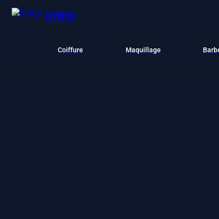
DYBYS
Coiffure
Maquillage
Barb