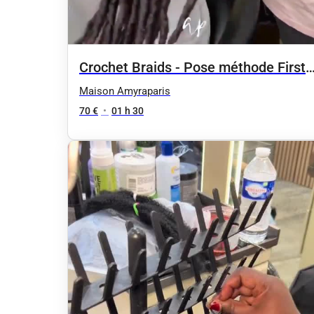
Crochet Braids - Pose méthode First
Line
Maison Amyraparis
70 €
•
01 h 30