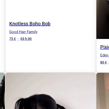
Knotless Boho Bob
Good Hair Family
75 €
•
03 h 00
Pixi
Eden 
80 €