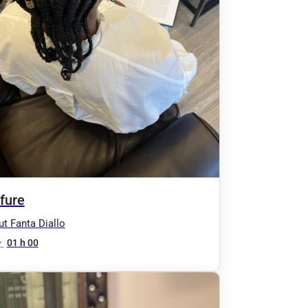
fure
tut Fanta Diallo
•
01 h 00